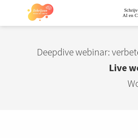
Schrij
AI en 
Deepdive webinar: verbet
Live w
Wo