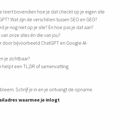
e leert bovendien hoe je dat checkt op je eigen site
PT? Wat zijn de verschillen tussen SEO en GEO?
je nog niet op je site? En hoe pas je dat aan?
 van onze sites én die van jou?
ar door bijvoorbeeld ChatGPT en Google AI-
en je zichtbaar?
n helpt een TL;DR of samenvatting
robleem. Schrijf je in en je ontvangt de opname.
ailadres waarmee je inlogt