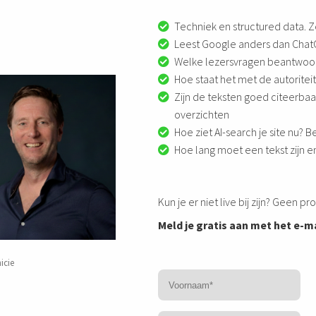
Techniek en structured data. Z
Leest Google anders dan ChatG
Welke lezersvragen beantwoord 
Hoe staat het met de autoriteit
Zijn de teksten goed citeerba
overzichten
Hoe ziet AI-search je site nu? B
Hoe lang moet een tekst zijn e
Kun je er niet live bij zijn? Geen p
Meld je gratis aan met het e-m
icie