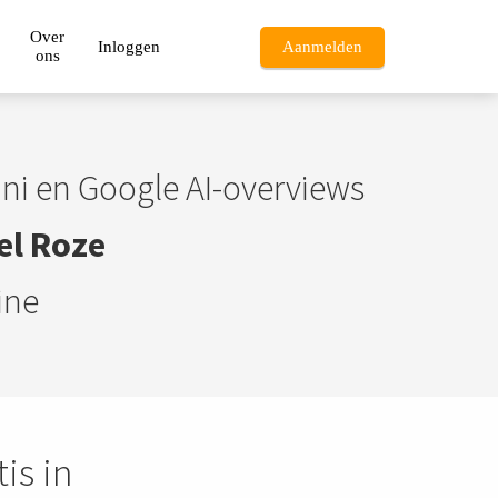
Over
Inloggen
Aanmelden
ons
ni en Google AI-overviews
el Roze
ine
tis in