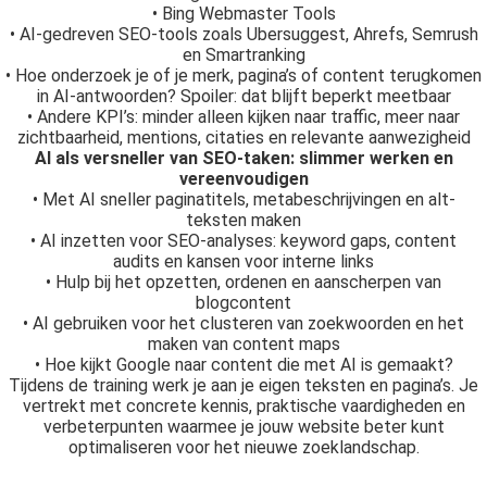
• Bing Webmaster Tools
• AI-gedreven SEO-tools zoals Ubersuggest, Ahrefs, Semrush
en Smartranking
• Hoe onderzoek je of je merk, pagina’s of content terugkomen
in AI-antwoorden? Spoiler: dat blijft beperkt meetbaar
• Andere KPI’s: minder alleen kijken naar traffic, meer naar
zichtbaarheid, mentions, citaties en relevante aanwezigheid
AI als versneller van SEO-taken: slimmer werken en
vereenvoudigen
• Met AI sneller paginatitels, metabeschrijvingen en alt-
teksten maken
• AI inzetten voor SEO-analyses: keyword gaps, content
audits en kansen voor interne links
• Hulp bij het opzetten, ordenen en aanscherpen van
blogcontent
• AI gebruiken voor het clusteren van zoekwoorden en het
maken van content maps
• Hoe kijkt Google naar content die met AI is gemaakt?
Tijdens de training werk je aan je eigen teksten en pagina’s. Je
vertrekt met concrete kennis, praktische vaardigheden en
verbeterpunten waarmee je jouw website beter kunt
optimaliseren voor het nieuwe zoeklandschap.