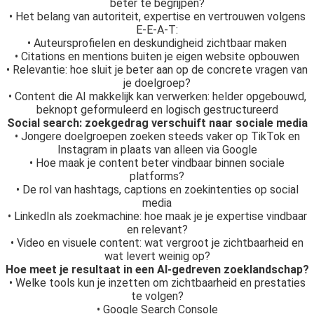
beter te begrijpen?
• Het belang van autoriteit, expertise en vertrouwen volgens
E-E-A-T:
• Auteursprofielen en deskundigheid zichtbaar maken
• Citations en mentions buiten je eigen website opbouwen
• Relevantie: hoe sluit je beter aan op de concrete vragen van
je doelgroep?
• Content die AI makkelijk kan verwerken: helder opgebouwd,
beknopt geformuleerd en logisch gestructureerd
Social search: zoekgedrag verschuift naar sociale media
• Jongere doelgroepen zoeken steeds vaker op TikTok en
Instagram in plaats van alleen via Google
• Hoe maak je content beter vindbaar binnen sociale
platforms?
• De rol van hashtags, captions en zoekintenties op social
media
• LinkedIn als zoekmachine: hoe maak je je expertise vindbaar
en relevant?
• Video en visuele content: wat vergroot je zichtbaarheid en
wat levert weinig op?
Hoe meet je resultaat in een AI-gedreven zoeklandschap?
• Welke tools kun je inzetten om zichtbaarheid en prestaties
te volgen?
• Google Search Console