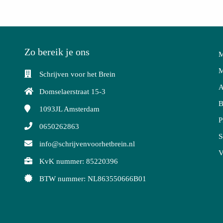
Zo bereik je ons
M
M
Schrijven voor het Brein
A
Domselaerstraat 15-3
B
1093JL
Amsterdam
P
0650262863
S
info@schrijvenvoorhetbrein.nl
V
KvK nummer: 85220396
BTW nummer: NL863550666B01