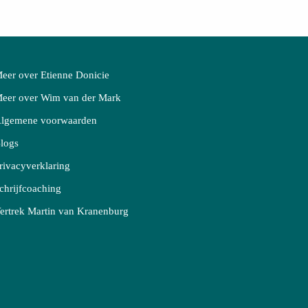
eer over Etienne Donicie
eer over Wim van der Mark
lgemene voorwaarden
logs
rivacyverklaring
chrijf
coaching
ertrek Martin van Kranenburg