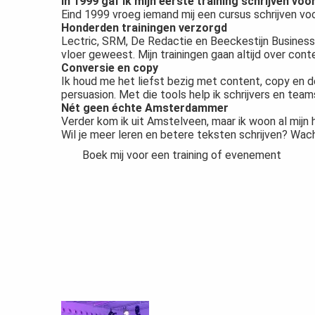
In 1999 gaf ik mijn eerste training schrijven voo
Eind 1999 vroeg iemand mij een cursus schrijven v
Honderden trainingen verzorgd
Lectric, SRM, De Redactie en Beeckestijn Business 
vloer geweest. Mijn trainingen gaan altijd over cont
Conversie en copy
Ik houd me het liefst bezig met content, copy en d
persuasion. Met die tools help ik schrijvers en te
Nét geen échte Amsterdammer
Verder kom ik uit Amstelveen, maar ik woon al mijn 
Wil je meer leren en betere teksten schrijven? Wach
Boek mij voor een training of evenement