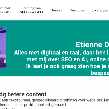
ven met
Training van
Boeken
Deepdive
Ervaringen
ChatGPT
SEO naar GEO
Etienne D
Alles met digitaal en taal, daar ben
met mij over SEO en AI, online 
Ik laat je ook graag zien hoe je
bespaa
nóg betere content
et een tekstbureau, gespecialiseerd in teksten voor websites. La
erheden en non-profits content gemaakt.