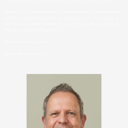
Bedankt voor het vertrouwen, de inspirerende gesprekken en de
online en fysieke sessies van de afgelopen jaren. Ik hoop dat je
de kracht van sterke teksten en AI ook in de toekomst een vaste
plek op je agenda blijft geven.
Met vriendelijke groeten,
Martin van Kranenburg