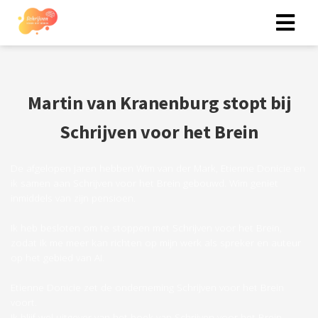
Martin van Kranenburg stopt bij
Schrijven voor het Brein
De afgelopen jaren hebben Wim van der Mark, Etienne Donicie en
ik samen aan Schrijven voor het Brein gebouwd. Wim geniet
inmiddels van zijn pensioen.
Ik heb besloten om te stoppen met Schrijven voor het Brein,
zodat ik me meer kan richten op mijn werk als spreker en auteur
op het gebied van AI.
Etienne Donicie zet de onderneming Schrijven voor het Brein
voort.
Ik blijf wel uitgever van het boek van Schrijven voor het Brein.